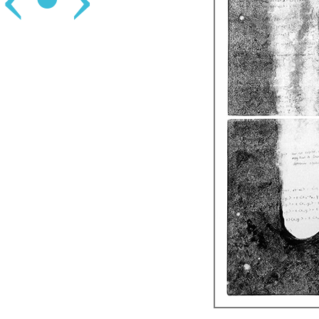
‹
•
›